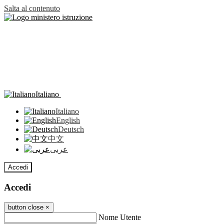
Salta al contenuto
Italiano
Italiano
English
Deutsch
中文
عربى
Accedi
Accedi
button close
×
Nome Utente