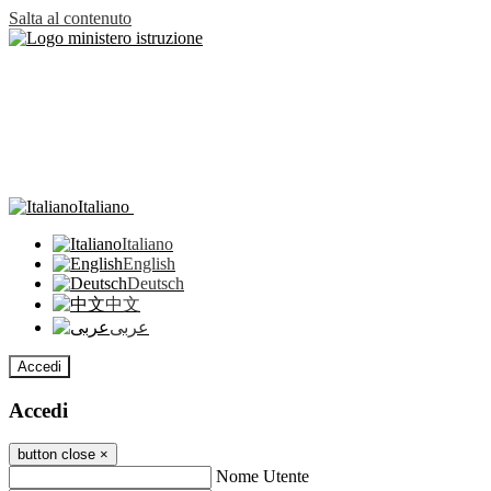
Salta al contenuto
Italiano
Italiano
English
Deutsch
中文
عربى
Accedi
Accedi
button close
×
Nome Utente