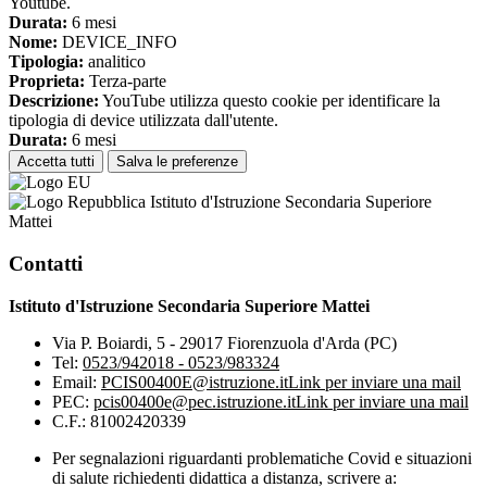
Youtube.
Durata:
6 mesi
Nome:
DEVICE_INFO
Tipologia:
analitico
Proprieta:
Terza-parte
Descrizione:
YouTube utilizza questo cookie per identificare la
tipologia di device utilizzata dall'utente.
Durata:
6 mesi
Accetta tutti
Salva le preferenze
Istituto d'Istruzione Secondaria Superiore
Mattei
Contatti
Istituto d'Istruzione Secondaria Superiore Mattei
Via P. Boiardi, 5 - 29017 Fiorenzuola d'Arda (PC)
Tel:
0523/942018 - 0523/983324
Email:
PCIS00400E@istruzione.it
Link per inviare una mail
PEC:
pcis00400e@pec.istruzione.it
Link per inviare una mail
C.F.: 81002420339
Per segnalazioni riguardanti problematiche Covid e situazioni
di salute richiedenti didattica a distanza, scrivere a: