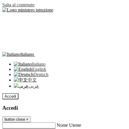
Salta al contenuto
Italiano
Italiano
English
Deutsch
中文
عربى
Accedi
Accedi
button close
×
Nome Utente