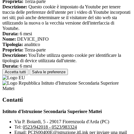
Proprieta:
Terza-parte
Descrizione:
Questo cookie è impostato da Youtube per tenere
traccia delle preferenze dell'utente per i video di Youtube incorporati
nei siti; può anche determinare se il visitatore del sito web sta
utilizzando la nuova o la vecchia versione dell'interfaccia di
Youtube.
Durata:
6 mesi
Nome:
DEVICE_INFO
Tipologia:
analitico
Proprieta:
Terza-parte
Descrizione:
YouTube utilizza questo cookie per identificare la
tipologia di device utilizzata dall'utente.
Durata:
6 mesi
Accetta tutti
Salva le preferenze
Istituto d'Istruzione Secondaria Superiore
Mattei
Contatti
Istituto d'Istruzione Secondaria Superiore Mattei
Via P. Boiardi, 5 - 29017 Fiorenzuola d'Arda (PC)
Tel:
0523/942018 - 0523/983324
Email:
PCIS00400E@istruzione.it
Link per inviare una mail