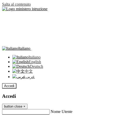
Salta al contenuto
Italiano
Italiano
English
Deutsch
中文
عربى
Accedi
Accedi
button close
×
Nome Utente