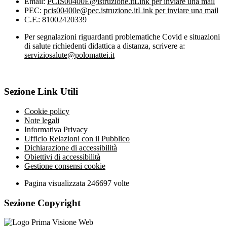
Email:
PCIS00400E@istruzione.it
Link per inviare una mail
PEC:
pcis00400e@pec.istruzione.it
Link per inviare una mail
C.F.: 81002420339
Per segnalazioni riguardanti problematiche Covid e situazioni
di salute richiedenti didattica a distanza, scrivere a:
serviziosalute@polomattei.it
Sezione Link Utili
Cookie policy
Note legali
Informativa Privacy
Ufficio Relazioni con il Pubblico
Dichiarazione di accessibilità
Obiettivi di accessibilità
Gestione consensi cookie
Pagina visualizzata
246697
volte
Sezione Copyright